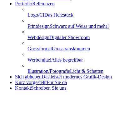
Portfolio
Referenzen
Logo/CI
Das Herzstück
Printdesign
Schwarz auf Weiss und mehr!
Webdesign
Digitaler Showroom
Grossformat
Gross rauskommen
Werbemittel
Alles begreifbar
Illustration/Fotografie
Licht & Schatten
Sich abheben
Das leistet modernes Grafik-Design
Kurz vorgestellt
Für Sie da
Kontakt
Schreiben Sie uns